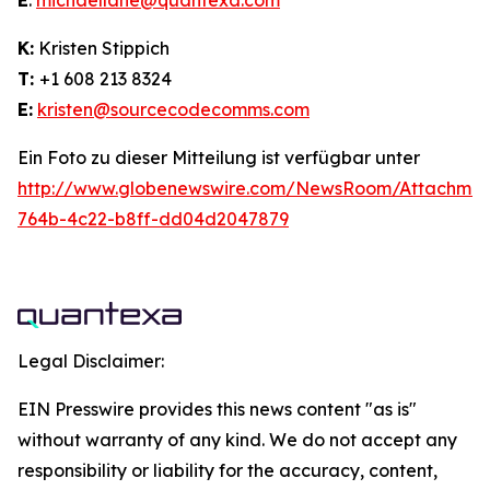
E
:
michaellane@quantexa.com
K:
Kristen Stippich
T:
+1 608 213 8324
E:
kristen@sourcecodecomms.com
Ein Foto zu dieser Mitteilung ist verfügbar unter
http://www.globenewswire.com/NewsRoom/Attachme
764b-4c22-b8ff-dd04d2047879
Legal Disclaimer:
EIN Presswire provides this news content "as is"
without warranty of any kind. We do not accept any
responsibility or liability for the accuracy, content,