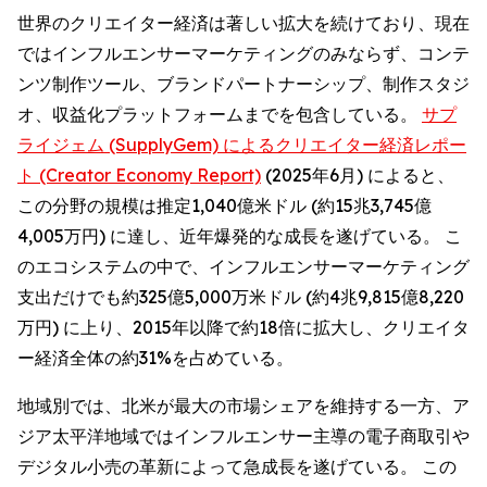
世界のクリエイター経済は著しい拡大を続けており、現在
ではインフルエンサーマーケティングのみならず、コンテ
ンツ制作ツール、ブランドパートナーシップ、制作スタジ
オ、収益化プラットフォームまでを包含している。
サプ
ライジェム (SupplyGem) によるクリエイター経済レポー
ト (Creator Economy Report)
(2025年6月) によると、
この分野の規模は推定1,040億米ドル (約15兆3,745億
4,005万円) に達し、近年爆発的な成長を遂げている。 こ
のエコシステムの中で、インフルエンサーマーケティング
支出だけでも約325億5,000万米ドル (約4兆9,815億8,220
万円) に上り、2015年以降で約18倍に拡大し、クリエイタ
ー経済全体の約31%を占めている。
地域別では、北米が最大の市場シェアを維持する一方、ア
ジア太平洋地域ではインフルエンサー主導の電子商取引や
デジタル小売の革新によって急成長を遂げている。 この