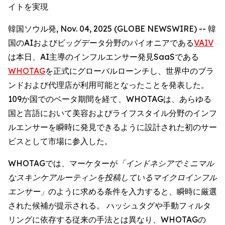
イトを実現
韓国ソウル発, Nov. 04, 2025 (GLOBE NEWSWIRE) -- 韓
国のAIおよびビッグデータ分野のパイオニアである
VAIV
は本日、AI主導のインフルエンサー発見SaaSである
WHOTAG
を正式にグローバルローンチし、世界中のブラ
ンドおよび代理店が利用可能となったことを発表した。
109か国でのベータ期間を経て、WHOTAGは、あらゆる
国と言語において美容およびライフスタイル分野のインフ
ルエンサーを瞬時に発見できるように設計された初のサー
ビスとして市場に参入した。
WHOTAGでは、マーケターが
「インドネシアでミニマル
なスキンケアルーティンを投稿しているマイクロインフル
エンサー」
のように求める条件を入力すると、瞬時に厳選
された候補が提示される。 ハッシュタグや手動フィルタ
リングに依存する従来の手法とは異なり、WHOTAGの