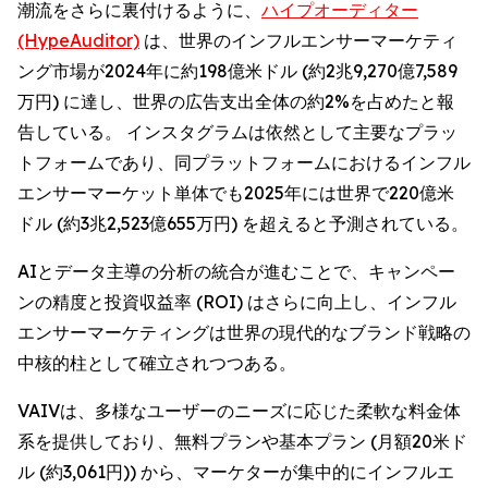
潮流をさらに裏付けるように、
ハイプオーディター
(HypeAuditor)
は、世界のインフルエンサーマーケティ
ング市場が2024年に約198億米ドル (約2兆9,270億7,589
万円) に達し、世界の広告支出全体の約2%を占めたと報
告している。 インスタグラムは依然として主要なプラッ
トフォームであり、同プラットフォームにおけるインフル
エンサーマーケット単体でも2025年には世界で220億米
ドル (約3兆2,523億655万円) を超えると予測されている。
AIとデータ主導の分析の統合が進むことで、キャンペー
ンの精度と投資収益率 (ROI) はさらに向上し、インフル
エンサーマーケティングは世界の現代的なブランド戦略の
中核的柱として確立されつつある。
VAIVは、多様なユーザーのニーズに応じた柔軟な料金体
系を提供しており、無料プランや基本プラン (月額20米ド
ル (約3,061円)) から、マーケターが集中的にインフルエ