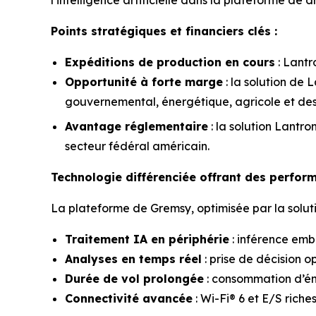
l’intelligence artificielle dans la plateforme de
Points stratégiques et financiers clés :
Expéditions de production en cours
: Lantr
Opportunité à forte marge
: la solution de 
gouvernemental, énergétique, agricole et des 
Avantage réglementaire
: la solution Lantr
secteur fédéral américain.
Technologie différenciée offrant des perfor
La plateforme de Gremsy, optimisée par la solutio
Traitement IA en périphérie
: inférence emb
Analyses en temps réel
: prise de décision o
Durée de vol prolongée
: consommation d’én
Connectivité avancée
: Wi-Fi® 6 et E/S rich