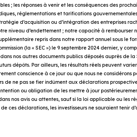
es ; les réponses à venir et les conséquences des prochain
diques, réglementations et tarifications gouvernementales
tégie d’acquisition ou d’intégration des entreprises rachet
notre niveau d’endettement ; notre capacité à rembourser no
upplémentaire repris dans notre rapport annuel sous le form
ission (la « SEC ») le 9 septembre 2024 dernier, y compri
que dans nos autres documents publics déposés auprès de la
turs dépôts. Par ailleurs, les résultats réels peuvent varier
rement conscience à ce jour ou que nous ne considérons p
 de ne pas se fier indûment aux déclarations prospectives
intention ou obligation de les mettre à jour postérieurem
dans nos avis ou attentes, sauf si la loi applicable ou les
e ces déclarations, les investisseurs ne sauraient tenir d’