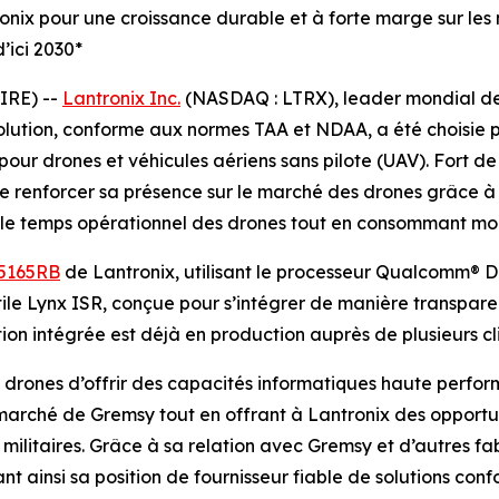
ronix pour une croissance durable et à forte marge sur les
d’ici 2030*
IRE) --
Lantronix Inc.
(NASDAQ : LTRX), leader mondial des
solution, conforme aux normes TAA et NDAA, a été choisie p
ur drones et véhicules aériens sans pilote (UAV). Fort d
 renforcer sa présence sur le marché des drones grâce à c
 le temps opérationnel des drones tout en consommant moin
5165RB
de Lantronix, utilisant le processeur Qualcomm® D
le Lynx ISR, conçue pour s’intégrer de manière transpare
n intégrée est déjà en production auprès de plusieurs cli
drones d’offrir des capacités informatiques haute perfo
le marché de Gremsy tout en offrant à Lantronix des opport
ilitaires. Grâce à sa relation avec Gremsy et d’autres fa
t ainsi sa position de fournisseur fiable de solutions con