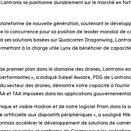
Lantronix se positionne durablement sur le marché en for
e plateforme de nouvelle génération, soutenant le dévelop
e la concurrence pour sa position de leader mondial de co
à ses solutions basées sur Qualcomm Dragonwing, Lantron
rmettant à la charge utile Lynx de bénéficier de capacit
de premier plan dans le domaine des drones, Lantronix est
erformantes », a indiqué Saleel Awsare, PDG de Lantronix
u secteur des drones, démontre notre capacité à fournir 
AA et TAA imposées dans les applications gouvernementale
que et visible Hadron et de notre logiciel Prism dans la 
artificielle aux dispositifs périphériques », a souligné Mi
ormais accélérer le développement de solutions de camér