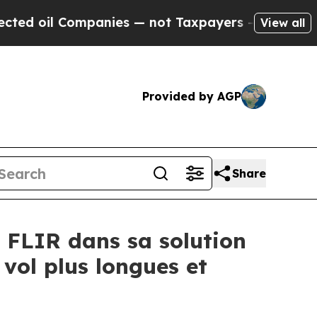
panies — not Taxpayers — the Chance to Cash in 
View all
Provided by AGP
Share
 FLIR dans sa solution
 vol plus longues et