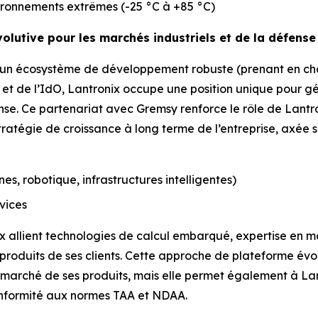
ironnements extrêmes (-25 °C à +85 °C)
volutive pour les marchés industriels et de la défense
à un écosystème de développement robuste (prenant en cha
e et de l’IdO, Lantronix occupe une position unique pour g
e. Ce partenariat avec Gremsy renforce le rôle de Lantro
ratégie de croissance à long terme de l’entreprise, axée su
es, robotique, infrastructures intelligentes)
rvices
ix allient technologies de calcul embarqué, expertise en ma
produits de ses clients. Cette approche de plateforme év
e marché de ses produits, mais elle permet également à La
onformité aux normes TAA et NDAA.