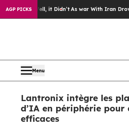
, it Didn’t
As war With Iran Drove oil Prices H
AGP PICKS
Menu
Lantronix intègre les p
d’IA en périphérie pour 
efficaces