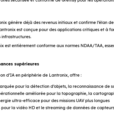
 drones sécurisée et conforme de Gremsy pour les opérations
onix génère déjà des revenus initiaux et confirme l’élan de
Lantronix est conçue pour des applications critiques et à f
infrastructures.
onix est entièrement conforme aux normes NDAA/TAA, essenti
mances supérieures
n d’IA en périphérie de Lantronix, offre :
arquée pour la détection d’objets, la reconnaissance de s
pérationnelle améliorée pour la topographie, la cartographi
ergie ultra-efficace pour des missions UAV plus longues
es pour la vidéo HD et le streaming de données de capteur