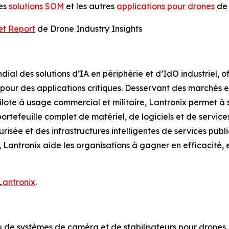
les
solutions SOM
et les autres
applications pour drones
de 
et Report
de Drone Industry Insights
ial des solutions d’IA en périphérie et d’IdO industriel, o
our des applications critiques. Desservant des marchés en f
ilote à usage commercial et militaire, Lantronix permet à s
ortefeuille complet de matériel, de logiciels et de servic
risée et des infrastructures intelligentes de services publi
u, Lantronix aide les organisations à gagner en efficacité,
 Lantronix
.
de systèmes de caméra et de stabilisateurs pour drones. 